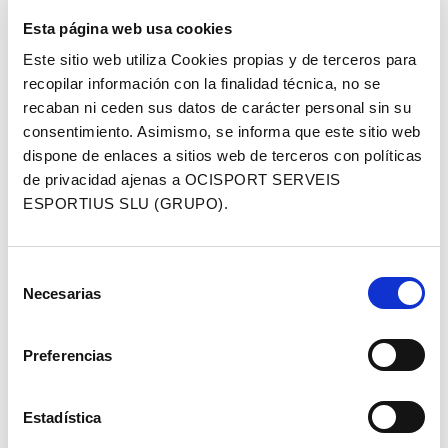
algunas grandes figuras internacionales, como Line
Esta página web usa cookies
Burquier, Marta Cano, Tatiana Saitarova, Greta Seiwald,
Este sitio web utiliza Cookies propias y de terceros para
Simona Spesna o la propia Samara Maxwell. La salida
recopilar información con la finalidad técnica, no se
limpia se produjo con la baja de última hora de Olivia Onesti,
recaban ni ceden sus datos de carácter personal sin su
que no pudo tomar parte de la competición. El ritmo fue alto
consentimiento. Asimismo, se informa que este sitio web
desde el principio y el grupo se estiró a las primeras de
dispone de enlaces a sitios web de terceros con políticas
cambio.
de privacidad ajenas a OCISPORT SERVEIS
Samara Maxwell
abrió hueco sin demasiado esfuerzo y
ESPORTIUS SLU (GRUPO).
pronto se vio liderando en solitario con muchos metros de
ventaja respecto a sus rivales, que fueron cayendo en zona
Selección
de nadie. La carrera se mantuvo estable durante toda la
Necesarias
de
competición y, sin sorpresas inesperadas, Maxwell cavalgó
consentimiento
hasta la meta para ganar la cuarta cita de la temporada de
la Shimano Super Cup Massi 2025.
Preferencias
Estadística