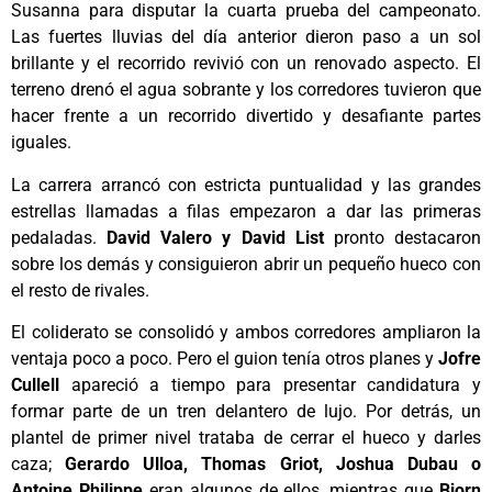
Susanna para disputar la cuarta prueba del campeonato.
Las fuertes lluvias del día anterior dieron paso a un sol
brillante y el recorrido revivió con un renovado aspecto. El
terreno drenó el agua sobrante y los corredores tuvieron que
hacer frente a un recorrido divertido y desafiante partes
iguales.
La carrera arrancó con estricta puntualidad y las grandes
estrellas llamadas a filas empezaron a dar las primeras
pedaladas.
David Valero y David List
pronto destacaron
sobre los demás y consiguieron abrir un pequeño hueco con
el resto de rivales.
El coliderato se consolidó y ambos corredores ampliaron la
ventaja poco a poco. Pero el guion tenía otros planes y
Jofre
Cullell
apareció a tiempo para presentar candidatura y
formar parte de un tren delantero de lujo. Por detrás, un
plantel de primer nivel trataba de cerrar el hueco y darles
caza;
Gerardo Ulloa, Thomas Griot, Joshua Dubau o
Antoine Philippe
eran algunos de ellos, mientras que
Bjorn