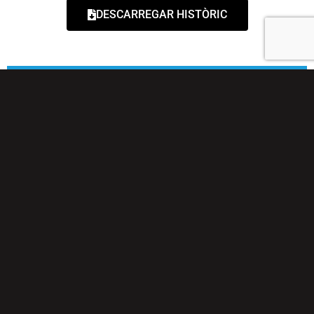
DESCARREGAR HISTÒRIC
MÉS VICTÒRIES
MASCULÍ
FEMENÍ
6
Victor Koretzky
3
Marga Fullana
4
Julien Absalon
3
Anna Villar
1
Martí Gispert
3
Evie Richards
1
Joan Llordella
2
Silvia Rovira
1
Fredrik Modin
2
Pauline Ferrand-
1
Marc Trayter
Prevot
1
José Antonio
1
Janet Puiggrós