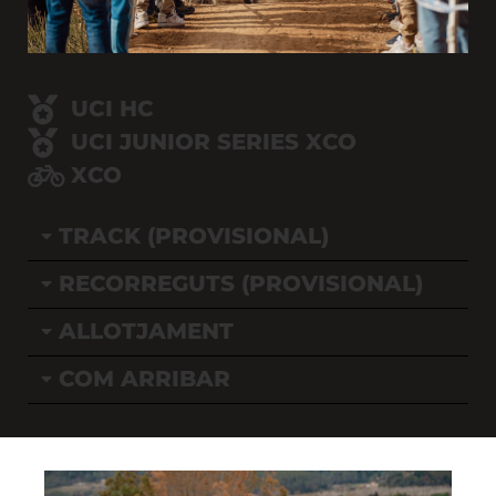
UCI HC
UCI JUNIOR SERIES XCO
XCO
TRACK (PROVISIONAL)
RECORREGUTS (PROVISIONAL)
ALLOTJAMENT
COM ARRIBAR