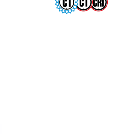
SANTA
IGO
SUSANNA
BARCELONA
25-26 ABR
22 MAR