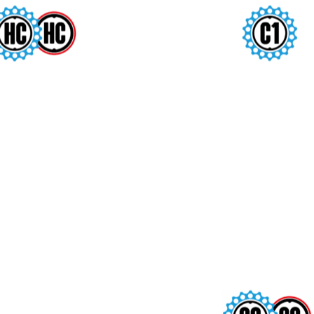
NYOLES
SABIÑÁN
GIRONA
HUESCA
21/22 FEB