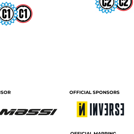
SEA OT
TURLAND
EUROP
À DE LÒRIA - ANDORRA
GIRONA
30 MAIG
NSOR
OFFICIAL SPONSORS
OFFICIAL MAPPING