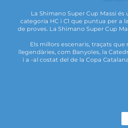
La Shimano Super Cup Massi és u
categoria HC i C1 que puntua per a 
de proves. La Shimano Super Cup Massi
Els millors escenaris, traçats qu
llegendàries, com Banyoles, la Cated
i a -al costat del de la Copa Catala