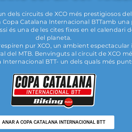
n dels circuits de XCO més prestigiosos de
la Copa Catalana Internacional BTTamb una p
 és una de les cites fixes en el calendari d
del planeta.
e respiren pur XCO, un ambient espectacular 
ral del MTB. Benvinguts al circuit de XCO mé
na Internacional BTT- un dels quals més punt
ANAR A COPA CATALANA INTERNACIONAL BTT