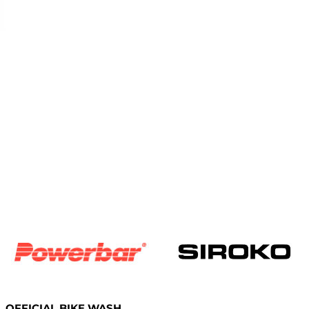
TER
E
19 SET
OFFICIAL BIKE WASH