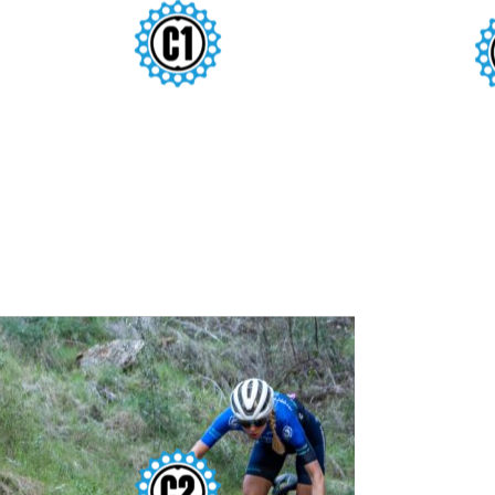
LA NUCÍA
BA
ALACANT
7/8 FEB