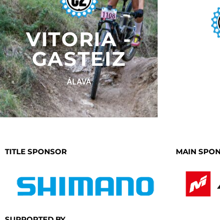
VITORIA -
GASTEIZ
NA
ÁLAVA
ST JULI
2 MAIG
TITLE SPONSOR
MAIN SPO
SUPPORTED BY