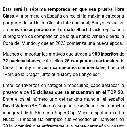
Esta será la
séptima temporada en que sea prueba Hors
Class
, y la primera en España en recibir la máxima categoría
por parte de la Unión Ciclista Internacional, Banyoles vuelve
a innovar
incorporando el formato Short Track
, replicando
el programa de competición de lo que había venido siendo la
Copa del Mundo, y que en 2023 comienza una nueva época.
Muchos e importantes motivos que atraen a
900 inscritos
de
32 nacionalidades
, entre ellos
26 campeones nacionales
de
Cross Country e incluso
campeones continentales
, hasta el
“Parc de la Draga” junto al “Estany de Banyoles.”
Entre los favoritos en categoria masculina, cabe destacar la
presencia de
15
ciclistas que se encuentran en el TOP 20
.
Entre ellos, el número uno del ranking mundial, el español
David Valero
(BH Coloma), segundo clasificado en la prueba
inaugural de la Shimano Super Cup Massi disputada en La
Nucía. El medallista olímpico fue vencedor en Banyoles en
2014 y tendrá que enfrentarse al vigente campeón y cuarto