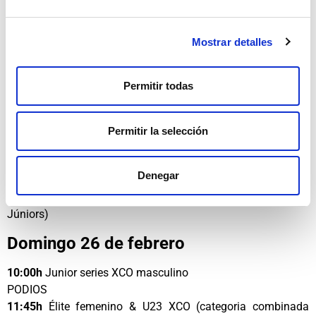
de primer nivel internacional:
Viernes 24 de febrero
Mostrar detalles
15:30h
Short Track Femenino
Permitir todas
16:15h
Short Track Masculino
Sábado 25 de febrero
Permitir la selección
9:00h
Salida Cadete Masculino / Masters 50/60 Masculino
10:30h
Salida Masters 30/40 Masculino
Denegar
14:00h
U23 masculino XCO –
LIVE TV
16:00h
Salida femenina (Cadet, Masters 30/40/50 y
Júniors)
Domingo 26 de febrero
10:00h
Junior series XCO masculino
PODIOS
11:45h
Élite femenino & U23 XCO (categoria combinada