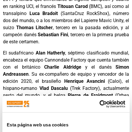
en ranking UCI, el francés
Titouan Carod
(BMC), así como al
transalpino
Luca Bradoit
(SantaCruz RockShox), número
dos del mundo, o a los miembros del Lapierre Mavic Unity, el
suizo
Thomas Litscher
, tercero en la pasada edición, y al
campeón danés
Sebastian Fini
, tercero en la primera prueba
de este certamen.
El sudafricano
Alan Hatherly
, séptimo clasificado mundial,
encabeza el equipo Cannondale Factory que cuenta también
con el británico
Charlie Aldridge
y el danés
Simon
Andreassen
. Su ex-compañero de equipo y vencedor de la
edición 2020, el brasileño
Henrique Avancini
(Caloi), el
hispano-rumano
Vlad Dascalu
(Trek Factory), actualmente
sexto del mundo, y el belga
Pierre de Froidmont
(Orbea
Factory), completan el Top 10 UCI.
Cabe resaltar también la participación del francés, ex-
campeón del mundo, y múltiples podios en esta cita,
Jordan
Esta página web usa cookies
Sarrou
(BMC), el suizo y ex-campeón de Europa,
Lars