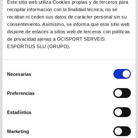
Este sitio web utiliza Cookies propias y de terceros para
Forster
(Thömus Maxon), y del campeón checo
Ondrej Cink
recopilar información con la finalidad técnica, no se
(Primaflor Mondraker Genuins).
recaban ni ceden sus datos de carácter personal sin su
Entre los españoles destacan también
Jofre Cullell
, ganador
consentimiento. Asimismo, se informa que este sitio web
de la Shimano Super Cup Massi 2022, y
Pablo Rodríguez
dispone de enlaces a sitios web de terceros con políticas
(ambos del BH Coloma), con dos buenas actuaciones en la
de privacidad ajenas a OCISPORT SERVEIS
primera prueba de la Shimano Super Cup Massi, así como
ESPORTIUS SLU (GRUPO).
David Campos
(Orbea Factory), que también ha tenido un
formidable inicio de temporada.
Selección
El Short Track se disputará el viernes por la tarde,
Necesarias
de
reservándose las pruebas de XCO élite femenina y
consentimiento
masculina, y UCI Junior Series masculina para la mañana
del domingo. Entre ambas también se disputarán, mangas
Preferencias
para los Sub 23 masculinos, féminas Junior, cadetes y
máster.
Estadística
Un programa inigualable
Marketing
La 22ª edición de Banyoles contará con 9 salidas distintas