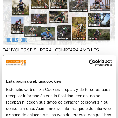
BANYOLES SE SUPERA I COMPTARÀ AMB LES
MILLORS CURSES DEL MÓN! La segona prova de la
Shimano Super Cup Massi estrena format Short Track
i es retransmetrà en directe, a Ocisport TV. La 22ª
edició de la prova de Banyoles tornarà a ser un dels
Esta página web usa cookies
epicentres del Cross Country olímpic mundial. La
segona cita de […]
Este sitio web utiliza Cookies propias y de terceros para
recopilar información con la finalidad técnica, no se
LA SHIMANO SUPER CUP
recaban ni ceden sus datos de carácter personal sin su
MASSI DE BANYOLES
consentimiento. Asimismo, se informa que este sitio web
dispone de enlaces a sitios web de terceros con políticas