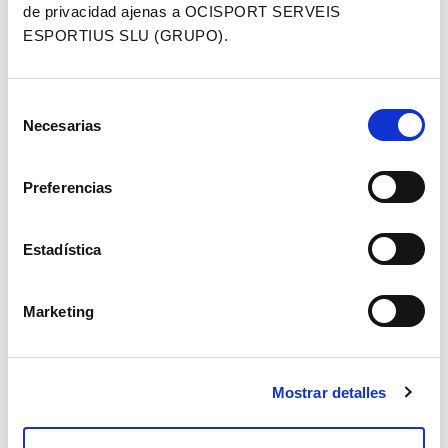
CELEBRARÀ LA SEVA 22ª
de privacidad ajenas a OCISPORT SERVEIS
EDICIÓ SENT LA PROVA
ESPORTIUS SLU (GRUPO).
INTERNACIONAL XCO
Selección
AMB MÉS NIVELL DEL
Necesarias
de
MÓN
consentimiento
Preferencias
Estadística
Marketing
Mostrar detalles