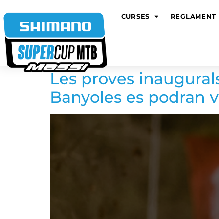
CURSES
REGLAMENT
Les proves inaugural
Banyoles es podran v