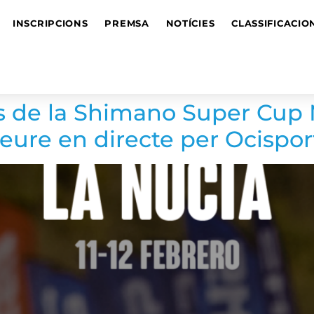
INSCRIPCIONS
PREMSA
NOTÍCIES
CLASSIFICACIO
s de la Shimano Super Cup 
eure en directe per Ocispor